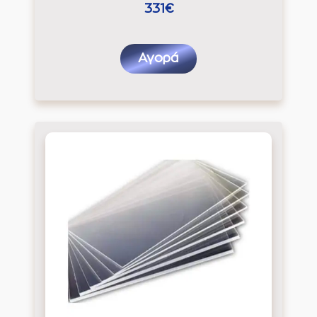
331€
Αγορά