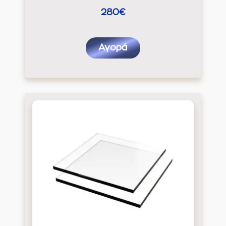
280€
Αγορά