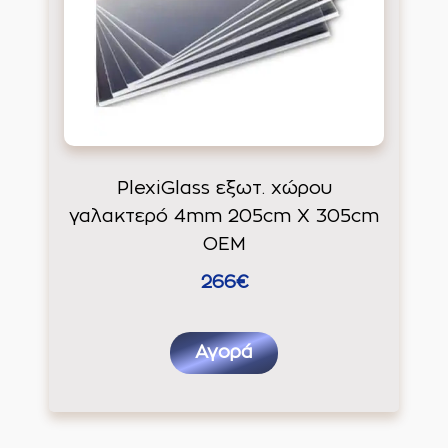
PlexiGlass εξωτ. χώρου
γαλακτερό 4mm 205cm X 305cm
ΟΕΜ
266€
Αγορά