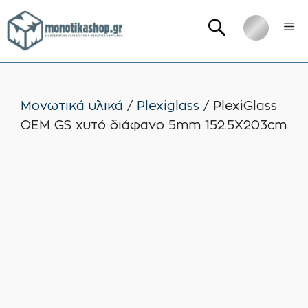
Μετάβαση
Me
σε
περιεχόμενο
Μονωτικά υλικά
/
Plexiglass
/ PlexiGlass
OEM GS χυτό διάφανο 5mm 152.5X203cm