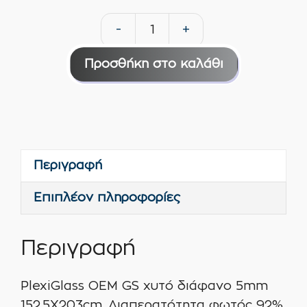
-
+
PlexiGlass
OEM
Προσθήκη στο καλάθι
GS
χυτό
διάφανο
5mm
152.5X203cm
Περιγραφή
ποσότητα
Επιπλέον πληροφορίες
Περιγραφή
PlexiGlass OEM GS χυτό διάφανο 5mm
152.5X203cm. Διαπερατότητα φωτός 92%.