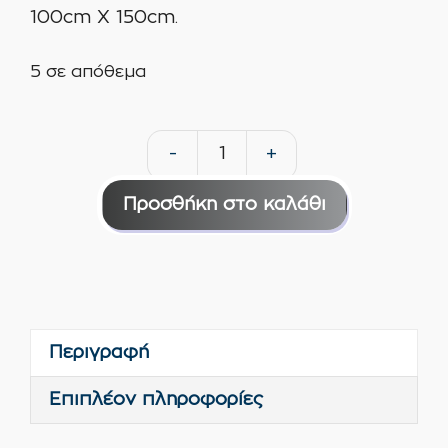
100cm X 150cm.
5 σε απόθεμα
-
+
PlexiGlass
ακρυλικό
Προσθήκη στο καλάθι
XT
διαφανές
3mm
100cm
X
Περιγραφή
150cm
ΟΕΜ
Επιπλέον πληροφορίες
ποσότητα