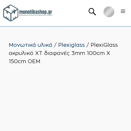
Μετάβαση
Me
σε
περιεχόμενο
Μονωτικά υλικά
/
Plexiglass
/ PlexiGlass
ακρυλικό XT διαφανές 3mm 100cm X
150cm ΟΕΜ