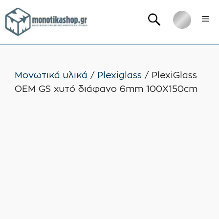
Μετάβαση
Me
σε
περιεχόμενο
Μονωτικά υλικά
/
Plexiglass
/ PlexiGlass
OEM GS χυτό διάφανο 6mm 100X150cm