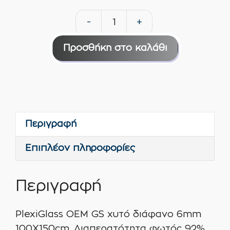
-
+
PlexiGlass
OEM
Προσθήκη στο καλάθι
GS
χυτό
διάφανο
6mm
100X150cm
Περιγραφή
ποσότητα
Επιπλέον πληροφορίες
Περιγραφή
PlexiGlass OEM GS χυτό διάφανο 6mm
100X150cm. Διαπερατότητα φωτός 92%.