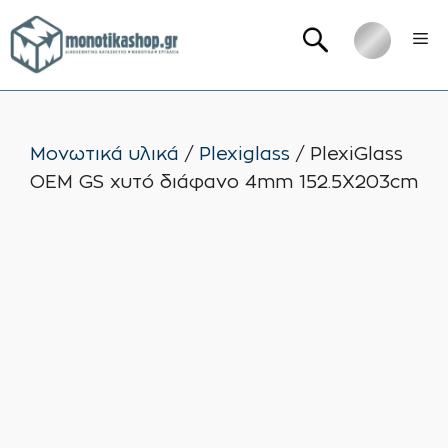
Μετάβαση
Me
σε
περιεχόμενο
Μονωτικά υλικά
/
Plexiglass
/ PlexiGlass
OEM GS χυτό διάφανο 4mm 152.5X203cm