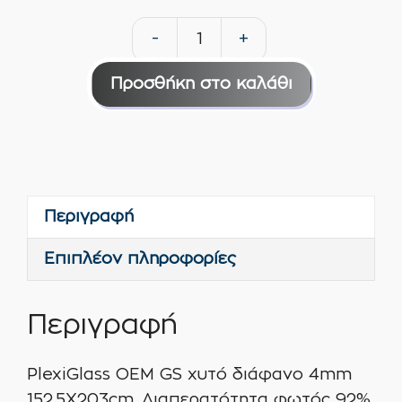
-
+
PlexiGlass
OEM
Προσθήκη στο καλάθι
GS
χυτό
διάφανο
4mm
152.5X203cm
Περιγραφή
ποσότητα
Επιπλέον πληροφορίες
Περιγραφή
PlexiGlass OEM GS χυτό διάφανο 4mm
152.5X203cm. Διαπερατότητα φωτός 92%.