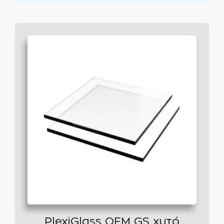
PlexiGlass OEM GS χυτό