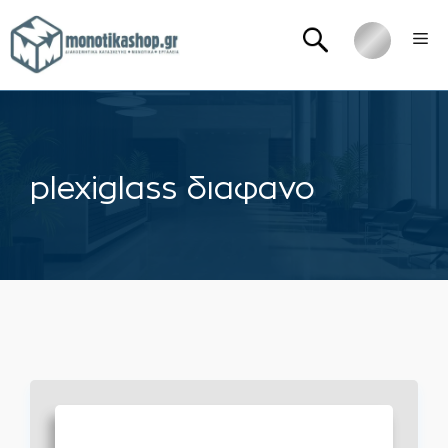
Μετάβαση
Me
σε
περιεχόμενο
plexiglass διαφανο