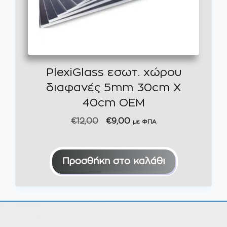
PlexiGlass εσωτ. χώρου
διαφανές 5mm 30cm X
40cm ΟΕΜ
Original
Η
€
12,00
€
9,00
με ΦΠΑ
price
τρέχουσα
was:
τιμή
€12,00.
είναι:
Προσθήκη στο καλάθι
€9,00.