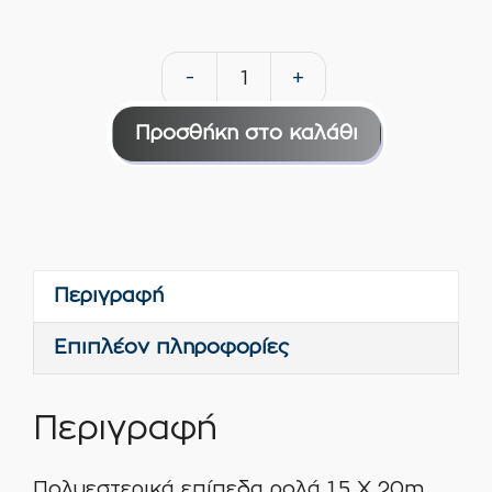
-
+
Πολυεστερικά
επίπεδα
Προσθήκη στο καλάθι
ρολά
1.5
Χ
20m
ΟEM
Περιγραφή
ποσότητα
Επιπλέον πληροφορίες
Περιγραφή
Πολυεστερικά επίπεδα ρολά 1.5 Χ 20m