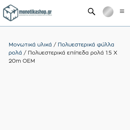
Μετάβαση
Me
σε
περιεχόμενο
Μονωτικά υλικά
/
Πολυεστερικά φύλλα
ρολά
/ Πολυεστερικά επίπεδα ρολά 1.5 Χ
20m ΟEM