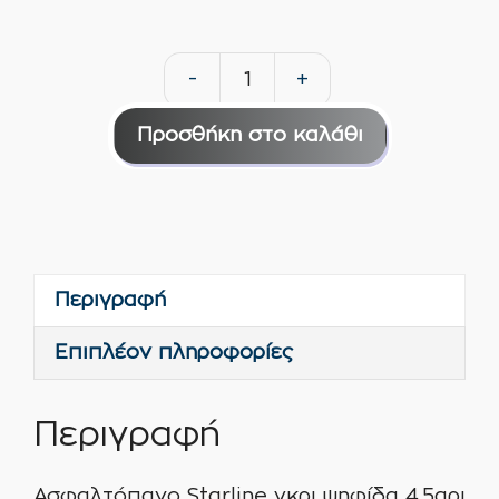
-
+
Ασφαλτόπανο
Starline
Προσθήκη στο καλάθι
γκρι
ψηφίδα
4.5αρι
-5
βαθμούς
Περιγραφή
ποσότητα
Επιπλέον πληροφορίες
Περιγραφή
Ασφαλτόπανο Starline γκρι ψηφίδα 4.5αρι