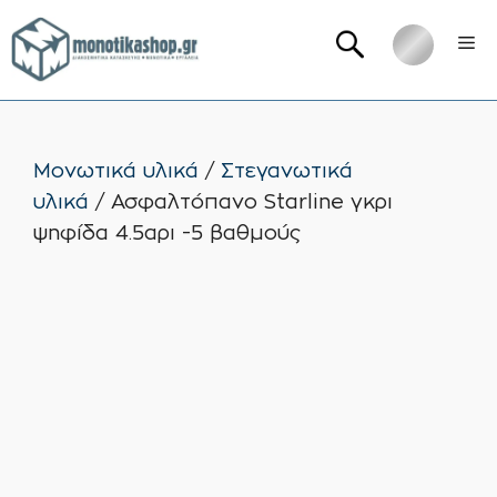
Μετάβαση
Me
σε
περιεχόμενο
Μονωτικά υλικά
/
Στεγανωτικά
υλικά
/ Ασφαλτόπανο Starline γκρι
ψηφίδα 4.5αρι -5 βαθμούς