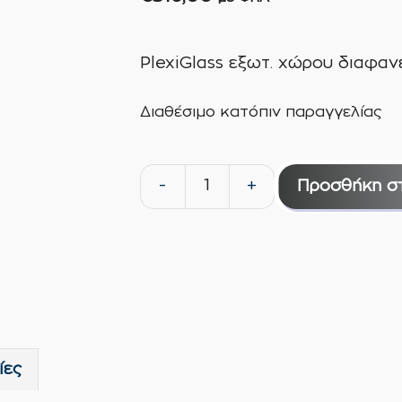
PlexiGlass εξωτ. χώρου διαφ
Διαθέσιμο κατόπιν παραγγελίας
-
+
Προσθήκη σ
PlexiGlass
εξωτ.
χώρου
διαφανές
5mm
205cm
X
ίες
305cm
ΟΕΜ