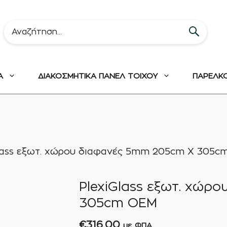
Α
ΔΙΑΚΟΣΜΗΤΙΚΑ ΠΑΝΕΛ ΤΟΙΧΟΥ
ΠΑΡΕΛΚ
lass εξωτ. χώρου διαφανές 5mm 205cm X 305c
PlexiGlass εξωτ. χώρ
305cm ΟΕΜ
€
316,00
με ΦΠΑ