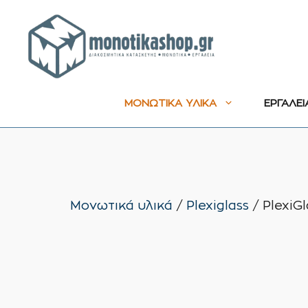
Μετάβαση
σε
περιεχόμενο
ΜΟΝΩΤΙΚΑ ΥΛΙΚΑ
ΕΡΓΑΛΕΙ
Μονωτικά υλικά
/
Plexiglass
/ PlexiG