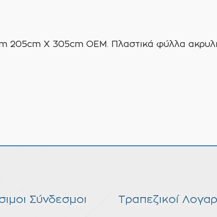
ποσότητα
mm 205cm X 305cm ΟΕΜ. Πλαστικά φύλλα ακρυλικ
σιμοι Σύνδεσμοι
Τραπεζικοί Λογαρ