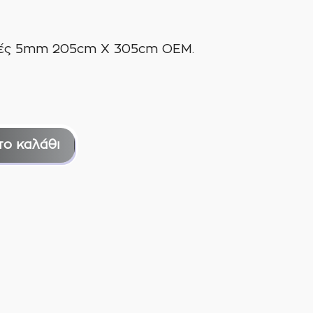
ανές 5mm 205cm X 305cm ΟΕΜ.
το καλάθι