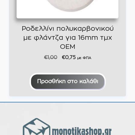
Ροδελλίνι πολυκαρβονικού
με φλάντζα για 16mm τμχ
OEM
Original
Η
€
1,00
€
0,75
με ΦΠΑ
price
τρέχουσα
was:
τιμή
€1,00.
είναι:
Προσθήκη στο καλάθι
€0,75.