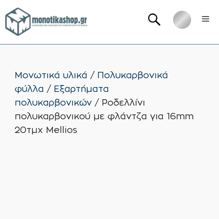
Μετάβαση
Me
σε
περιεχόμενο
Μονωτικά υλικά
/
Πολυκαρβονικά
φύλλα
/
Εξαρτήματα
πολυκαρβονικών
/ Ροδελλίνι
πολυκαρβονικού με φλάντζα για 16mm
20τμχ Mellios