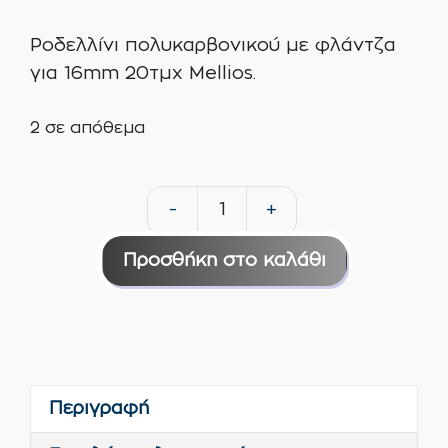
Ροδελλίνι πολυκαρβονικού με φλάντζα
για 16mm 20τμχ Mellios.
2 σε απόθεμα
-
+
Ροδελλίνι
πολυκαρβονικο
Προσθήκη στο καλάθι
με
φλάντζα
για
16mm
20τμχ
Περιγραφή
Mellios
ποσότητα