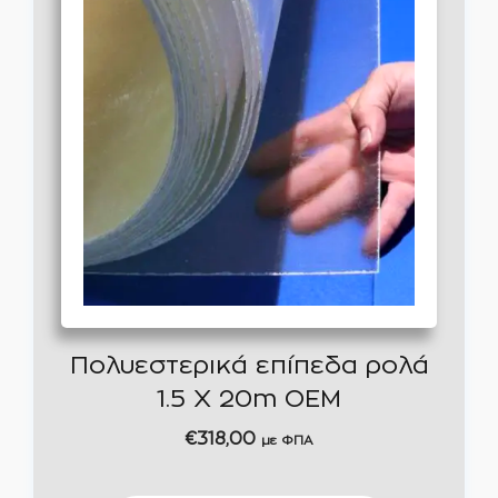
Πολυεστερικά επίπεδα ρολά
1.5 Χ 20m ΟEM
€
318,00
με ΦΠΑ