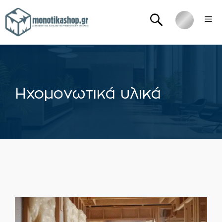
Μετάβαση
Me
σε
περιεχόμενο
Ηχομονωτικά υλικά