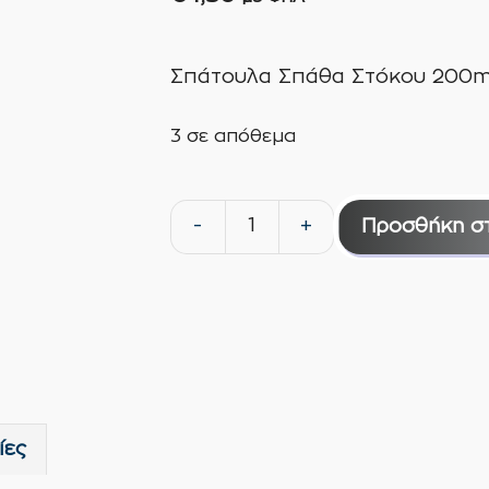
Σπάτουλα Σπάθα Στόκου 200mm
3 σε απόθεμα
-
+
Προσθήκη σ
Σπάτουλα
Σπάθα
Στόκου
200mm
Αλουμινίου
Dingqi
ποσότητα
ίες