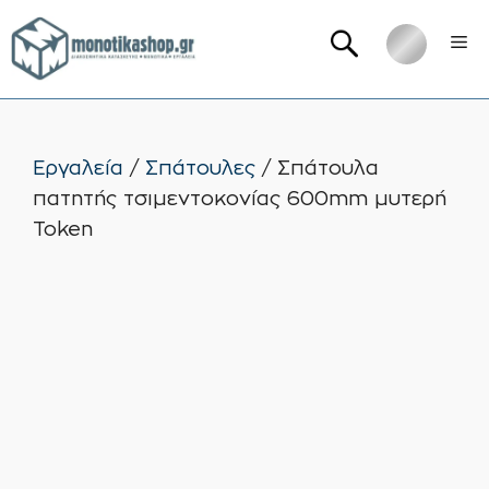
Μετάβαση
Me
σε
περιεχόμενο
Εργαλεία
/
Σπάτουλες
/ Σπάτουλα
πατητής τσιμεντοκονίας 600mm μυτερή
Token