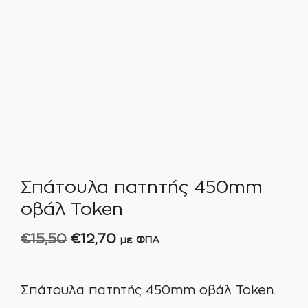
Σπάτουλα πατητής 450mm
οβάλ Token
Original
Η
€
15,50
€
12,70
με ΦΠΑ
price
τρέχουσα
was:
τιμή
Σπάτουλα πατητής 450mm οβάλ Token.
€15,50.
είναι: