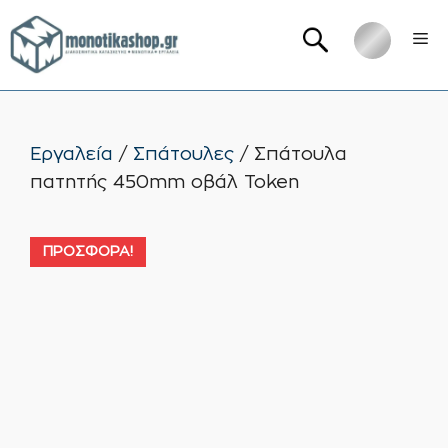
Μετάβαση
Me
σε
περιεχόμενο
Εργαλεία
/
Σπάτουλες
/ Σπάτουλα
πατητής 450mm οβάλ Token
ΠΡΟΣΦΟΡΆ!