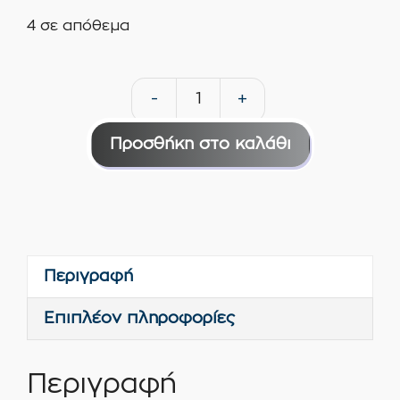
€12,70.
4 σε απόθεμα
-
+
Σπάτουλα
πατητής
Προσθήκη στο καλάθι
450mm
οβάλ
Token
ποσότητα
Περιγραφή
Επιπλέον πληροφορίες
Περιγραφή