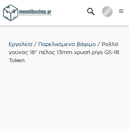
Μετάβαση
Me
σε
περιεχόμενο
Εργαλεία
/
Παρελκόμενα βάψιμο
/ Ρολλό
γούνας 18” πέλος 13mm χρυσή ρίγα GS-18
Token