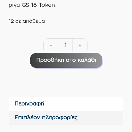
ρίγα GS-18 Token.
12 σε απόθεμα
-
+
Ρολλό
γούνας
Προσθήκη στο καλάθι
18''
πέλος
13mm
χρυσή
ρίγα
Περιγραφή
GS-
18
Επιπλέον πληροφορίες
Token
ποσότητα