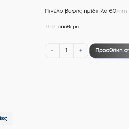
Πινέλο βαφής ημίδιπλο 60mm 
11 σε απόθεμα
-
+
Προσθήκη σ
Πινέλο
βαφής
ημίδιπλο
60mm
Token
ποσότητα
ίες