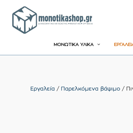
Μετάβαση
σε
περιεχόμενο
ΜΟΝΩΤΙΚΑ ΥΛΙΚΑ
ΕΡΓΑΛΕΙ
Εργαλεία
/
Παρελκόμενα βάψιμο
/ Πι