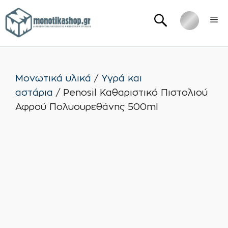
Μετάβαση
Me
σε
περιεχόμενο
Μονωτικά υλικά
/
Υγρά και
αστάρια
/ Penosil Καθαριστικό Πιστολιού
Αφρού Πολυουρεθάνης 500ml