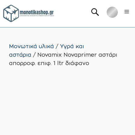
Μετάβαση
Me
σε
περιεχόμενο
Μονωτικά υλικά
/
Υγρά και
αστάρια
/ Novamix Novaprimer αστάρι
απορροφ. επιφ. 1 ltr διάφανο