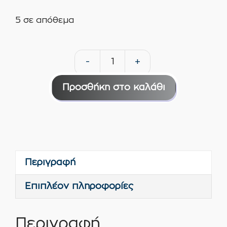
5 σε απόθεμα
-
+
Novamix
Novaprimer
Προσθήκη στο καλάθι
αστάρι
απορροφ.
επιφ.
1
ltr
Περιγραφή
διάφανο
ποσότητα
Επιπλέον πληροφορίες
Περιγραφή