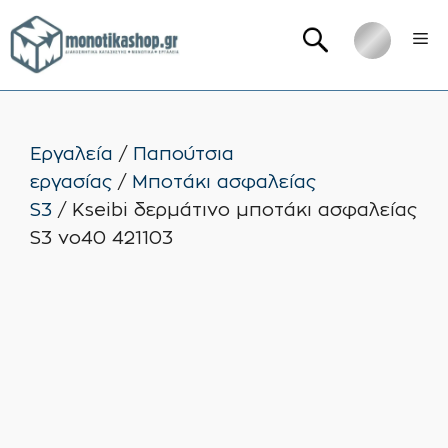
Μετάβαση
Me
σε
περιεχόμενο
Εργαλεία
/
Παπούτσια
εργασίας
/
Μποτάκι ασφαλείας
S3
/ Kseibi δερμάτινο μποτάκι ασφαλείας
S3 νο40 421103