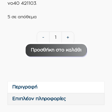
νο40 421103.
5 σε απόθεμα
-
+
Kseibi
δερμάτινο
Προσθήκη στο καλάθι
μποτάκι
ασφαλείας
S3
νο40
421103
Περιγραφή
ποσότητα
Επιπλέον πληροφορίες