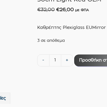
Original
Η
€
32,00
€
26,00
με ΦΠΑ
price
τρέχουσα
was:
τιμή
Καθρέπτης Plexiglass EUMirro
€32,00.
είναι:
€26,00.
3 σε απόθεμα
-
+
Προσθήκη σ
Καθρέπτης
Plexiglass
EUMirror
3mm
50cm
X
ίες
50cm