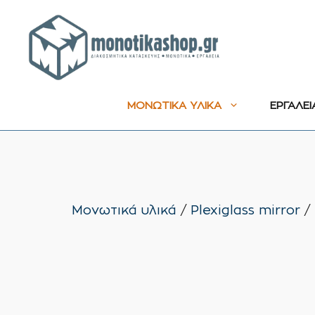
Μετάβαση
σε
περιεχόμενο
ΜΟΝΩΤΙΚΑ ΥΛΙΚΑ
ΕΡΓΑΛΕΙ
Μονωτικά υλικά
/
Plexiglass mirror
/ 