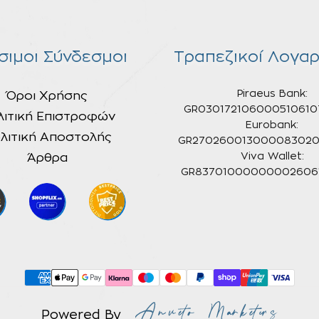
σιμοι Σύνδεσμοι
Τραπεζικοί Λογαρ
Piraeus Bank:
Όροι Χρήσης
GR030172106000510610
λιτική Επιστροφών
Eurobank:
λιτική Αποστολής
GR270260013000083020
Άρθρα
Viva Wallet:
GR837010000000026061
Powered By