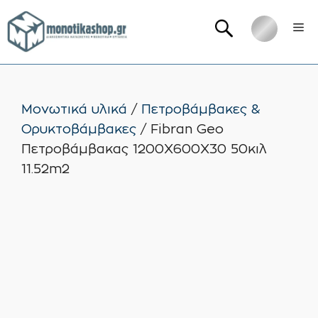
Μετάβαση
Me
σε
περιεχόμενο
Μονωτικά υλικά
/
Πετροβάμβακες &
Ορυκτοβάμβακες
/ Fibran Geo
Πετροβάμβακας 1200Χ600Χ30 50κιλ
11.52m2