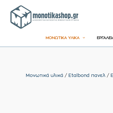
Μετάβαση
σε
περιεχόμενο
ΜΟΝΩΤΙΚΑ ΥΛΙΚΑ
ΕΡΓΑΛΕΙ
Μονωτικά υλικά
/
Etalbond πανελ
/