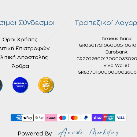
σιμοι Σύνδεσμοι
Τραπεζικοί Λογαρ
Piraeus Bank:
Όροι Χρήσης
GR030172106000510610
λιτική Επιστροφών
Eurobank:
λιτική Αποστολής
GR270260013000083020
Άρθρα
Viva Wallet:
GR837010000000026061
Powered By