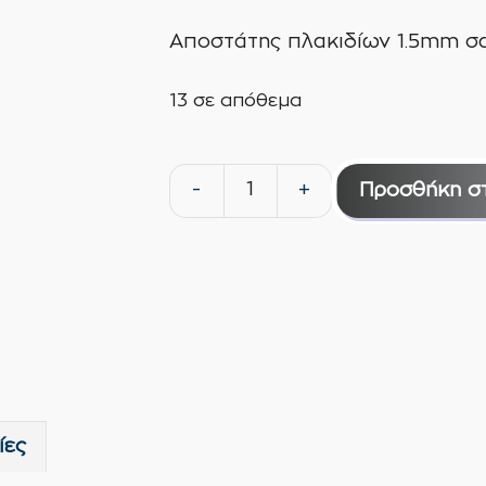
Αποστάτης πλακιδίων 1.5mm σα
13 σε απόθεμα
-
+
Προσθήκη σ
Αποστάτης
πλακιδίων
1.5mm
σακί
200τμχ
Kseibi
ποσότητα
ίες