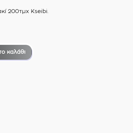
κί 200τμχ Kseibi.
το καλάθι