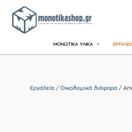
Μετάβαση
σε
περιεχόμενο
ΜΟΝΩΤΙΚΑ ΥΛΙΚΑ
ΕΡΓΑΛΕΙ
Εργαλεία
/
Οικοδομικά διάφορα
/ Απ