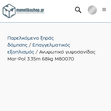
Μετάβαση
Me
σε
περιεχόμενο
Παρελκόμενα ξηράς
δόμησης
/
Επαγγελματικός
εξοπλισμός
/ Ανυψωτικό γυψοσανίδας
Mar-Pol 3.35m 68kg M80070