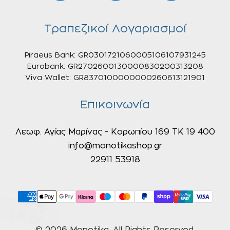
Τραπεζικοί Λογαριασμοί
Piraeus Bank: GR0301721060005106107931245
Eurobank: GR2702600130000830200313208
Viva Wallet: GR8370100000000260613121901
Επικοινωνία
Λεωφ. Αγίας Μαρίνας - Κορωπίου 169 ΤΚ 19 400
info@monotikashop.gr
22911 53918
© 2026 Monotika, All Rights Reserved.