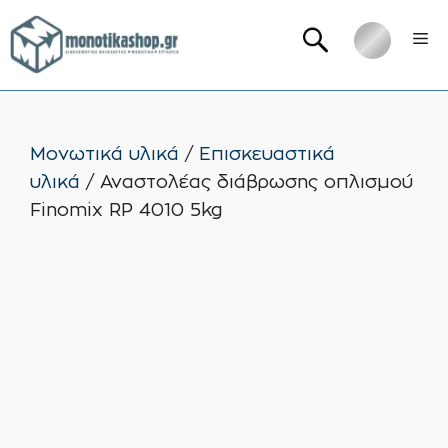
Μετάβαση
Me
σε
περιεχόμενο
Μονωτικά υλικά
/
Επισκευαστικά
υλικά
/ Αναστολέας διάβρωσης οπλισμού
Finomix RP 4010 5kg