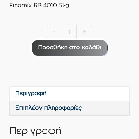
Finomix RP 4010 5kg.
-
+
Αναστολέας
διάβρωσης
Προσθήκη στο καλάθι
οπλισμού
Finomix
RP
4010
5kg
Περιγραφή
ποσότητα
Επιπλέον πληροφορίες
Περιγραφή