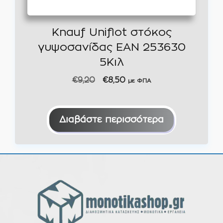
Knauf Uniflot στόκος
γυψοσανίδας EAN 253630
5Κιλ
Original
Η
€
9,20
€
8,50
με ΦΠΑ
price
τρέχουσα
was:
τιμή
€9,20.
είναι:
Διαβάστε περισσότερα
€8,50.