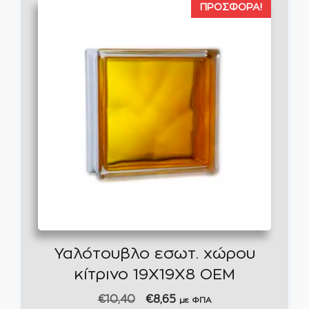
ΠΡΟΣΦΟΡΆ!
Υαλότουβλο εσωτ. χώρου
κίτρινο 19X19X8 ΟΕΜ
Original
Η
€
10,40
€
8,65
με ΦΠΑ