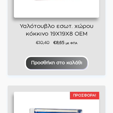
Υαλότουβλο εσωτ. χώρου
κόκκινο 19X19X8 ΟΕΜ
Original
Η
€
10,40
€
8,65
με ΦΠΑ
price
τρέχουσα
was:
τιμή
€10,40.
είναι:
Προσθήκη στο καλάθι
€8,65.
ΠΡΟΣΦΟΡΆ!