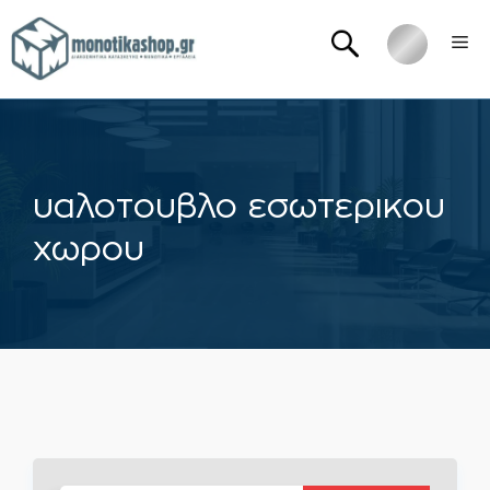
Μετάβαση
Me
σε
περιεχόμενο
υαλοτουβλο εσωτερικου
χωρου