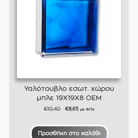
Υαλότουβλο εσωτ. χώρου
μπλε 19X19X8 ΟΕΜ
Original
Η
€
10,40
€
8,65
με ΦΠΑ
price
τρέχουσα
was:
τιμή
€10,40.
είναι:
Προσθήκη στο καλάθι