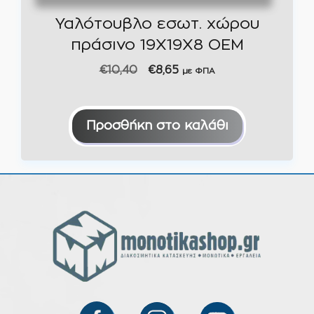
Υαλότουβλο εσωτ. χώρου
πράσινο 19X19X8 ΟΕΜ
Original
Η
€
10,40
€
8,65
με ΦΠΑ
price
τρέχουσα
was:
τιμή
€10,40.
είναι:
Προσθήκη στο καλάθι
€8,65.