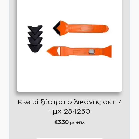
Kseibi ξύστρα σιλικόνης σετ 7
τμχ 284250
€
3,30
με ΦΠΑ