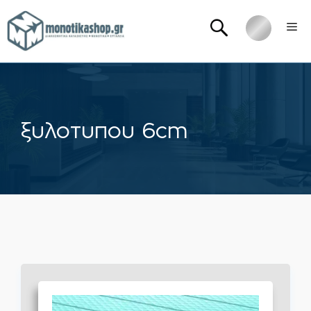
Μετάβαση
Me
σε
περιεχόμενο
ξυλοτυπου 6cm