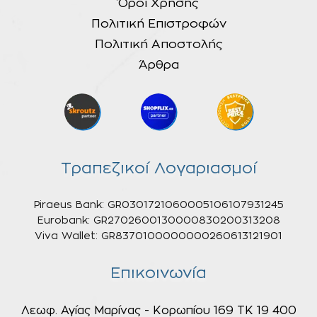
Όροι Χρήσης
Πολιτική Επιστροφών
Πολιτική Αποστολής
Άρθρα
Τραπεζικοί Λογαριασμοί
Piraeus Bank: GR0301721060005106107931245
Eurobank: GR2702600130000830200313208
Viva Wallet: GR8370100000000260613121901
Επικοινωνία
Λεωφ. Αγίας Μαρίνας - Κορωπίου 169 ΤΚ 19 400