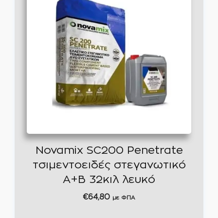
Novamix SC200 Penetrate
τσιμεντοειδές στεγανωτικό
Α+Β 32κιλ λευκό
€
64,80
με ΦΠΑ