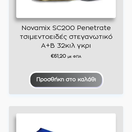
Novamix SC200 Penetrate
τσιμεντοειδές στεγανωτικό
Α+Β 32κιλ γκρι
€
61,20
με ΦΠΑ
Προσθήκη στο καλάθι