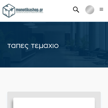
Μετάβαση
Me
σε
περιεχόμενο
ταπες τεμαχιο