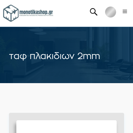
Μετάβαση
Me
σε
περιεχόμενο
ταφ πλακιδιων 2mm