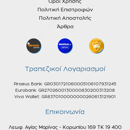
Όροι Χρήσης
Πολιτική Επιστροφών
Πολιτική Αποστολής
Άρθρα
Τραπεζικοί Λογαριασμοί
Piraeus Bank: GR0301721060005106107931245
Eurobank: GR2702600130000830200313208
Viva Wallet: GR8370100000000260613121901
Επικοινωνία
Λεωφ. Αγίας Μαρίνας - Κορωπίου 169 ΤΚ 19 400