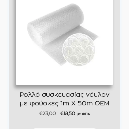
Ρολλό συσκευασίας νάυλον
με φούσκες 1m X 50m ΟΕΜ
Original
Η
€
23,00
€
18,50
με ΦΠΑ
price
τρέχουσα
was:
τιμή