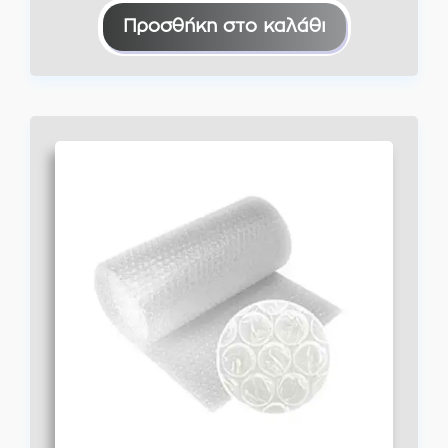
€23,00.
είναι:
Προσθήκη στο καλάθι
€18,50.