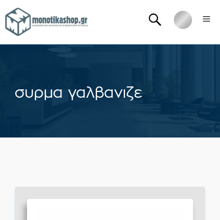
Μετάβαση
Me
σε
περιεχόμενο
συρμα γαλβανιζε