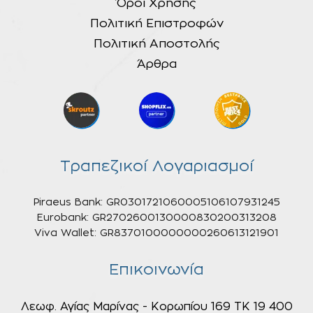
Όροι Χρήσης
Πολιτική Επιστροφών
Πολιτική Αποστολής
Άρθρα
Τραπεζικοί Λογαριασμοί
Piraeus Bank: GR0301721060005106107931245
Eurobank: GR2702600130000830200313208
Viva Wallet: GR8370100000000260613121901
Επικοινωνία
Λεωφ. Αγίας Μαρίνας - Κορωπίου 169 ΤΚ 19 400