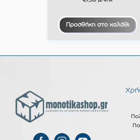
€
7,50
με ΦΠΑ
Προσθήκη στο καλάθι
Χρή
Πο
Πο