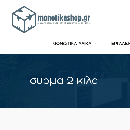
Μετάβαση
σε
περιεχόμενο
ΜΟΝΩΤΙΚΑ ΥΛΙΚΑ
ΕΡΓΑΛΕΙ
συρμα 2 κιλα