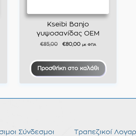
Kseibi Banjo
γυψοσανίδας ΟΕΜ
Original
Η
€
85,00
€
80,00
με ΦΠΑ
price
τρέχουσα
was:
τιμή
€85,00.
είναι:
Προσθήκη στο καλάθι
€80,00.
σιμοι Σύνδεσμοι
Τραπεζικοί Λογαρ