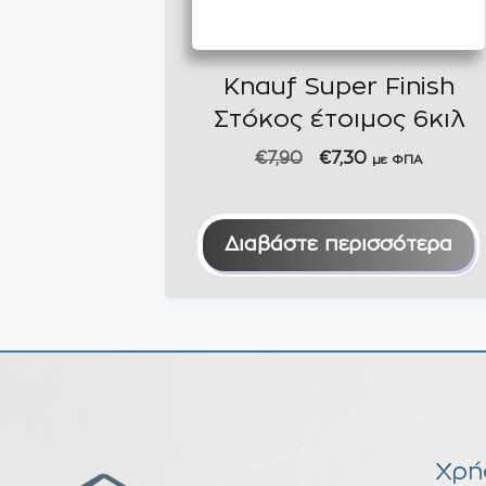
Knauf Super Finish
Στόκος έτοιμος 6κιλ
Original
Η
€
7,90
€
7,30
με ΦΠΑ
price
τρέχουσα
was:
τιμή
€7,90.
είναι:
Διαβάστε περισσότερα
€7,30.
Χρή