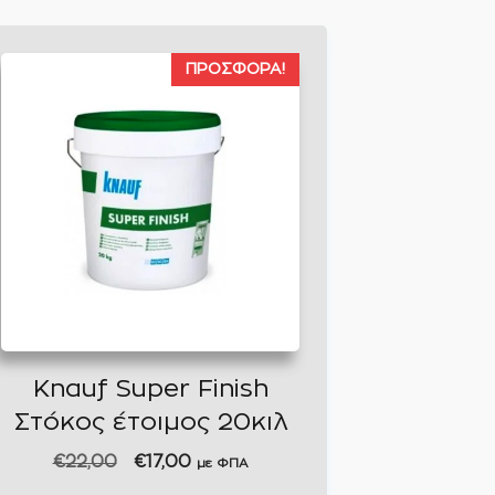
ΠΡΟΣΦΟΡΆ!
Knauf Super Finish
Στόκος έτοιμος 20κιλ
Original
Η
€
22,00
€
17,00
με ΦΠΑ
price
τρέχουσα