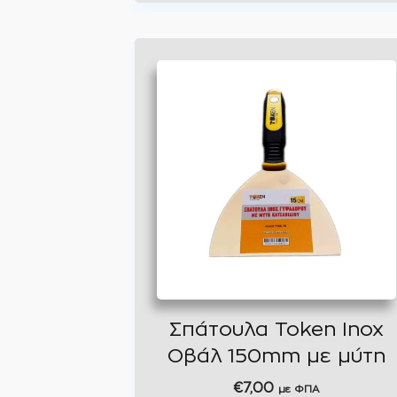
Σπάτουλα Token Inox
Οβάλ 150mm με μύτη
€
7,00
με ΦΠΑ