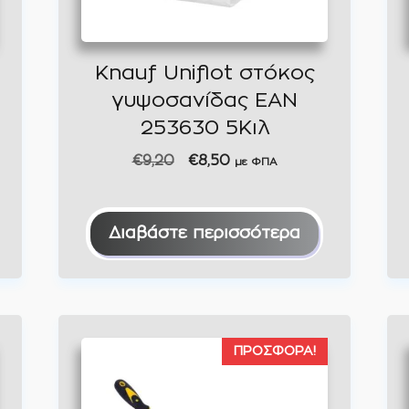
Knauf Uniflot στόκος
γυψοσανίδας EAN
253630 5Κιλ
Original
Η
€
9,20
€
8,50
με ΦΠΑ
price
τρέχουσα
was:
τιμή
€9,20.
είναι:
Διαβάστε περισσότερα
€8,50.
ΠΡΟΣΦΟΡΆ!