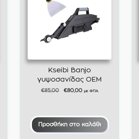
Kseibi Banjo
γυψοσανίδας ΟΕΜ
Original
Η
€
85,00
€
80,00
με ΦΠΑ
price
τρέχουσα
was:
τιμή
€85,00.
είναι:
€80,00.
Προσθήκη στο καλάθι