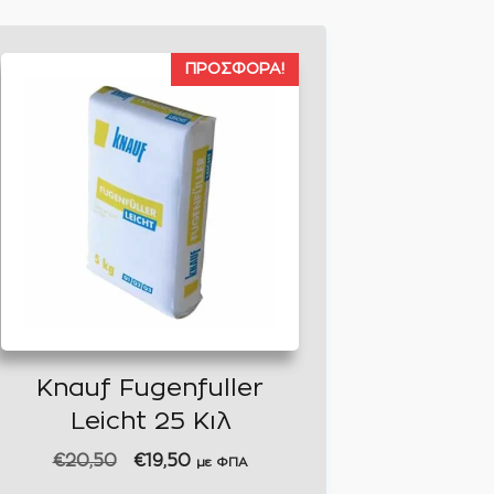
ΠΡΟΣΦΟΡΆ!
Knauf Fugenfuller
Leicht 25 Κιλ
Original
Η
€
20,50
€
19,50
με ΦΠΑ
price
τρέχουσα