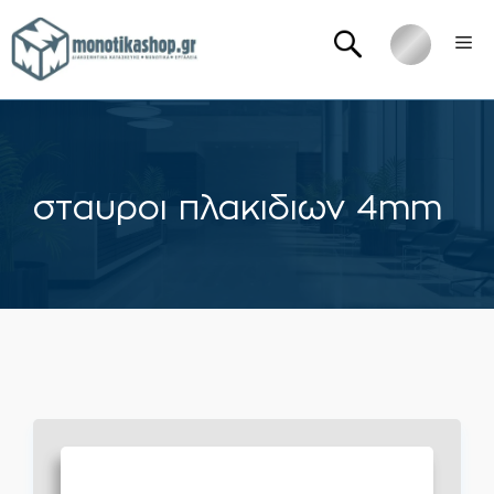
Μετάβαση
Me
σε
περιεχόμενο
σταυροι πλακιδιων 4mm