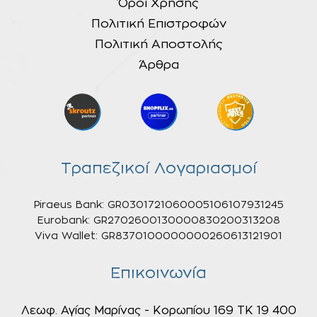
Όροι Χρήσης
Πολιτική Επιστροφών
Πολιτική Αποστολής
Άρθρα
Τραπεζικοί Λογαριασμοί
Piraeus Bank: GR0301721060005106107931245
Eurobank: GR2702600130000830200313208
Viva Wallet: GR8370100000000260613121901
Επικοινωνία
Λεωφ. Αγίας Μαρίνας - Κορωπίου 169 ΤΚ 19 400