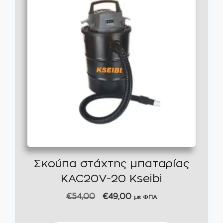
Σκούπα στάχτης μπαταρίας
KAC20V-20 Kseibi
Original
Η
€
54,00
€
49,00
με ΦΠΑ
price
τρέχουσα
was:
τιμή