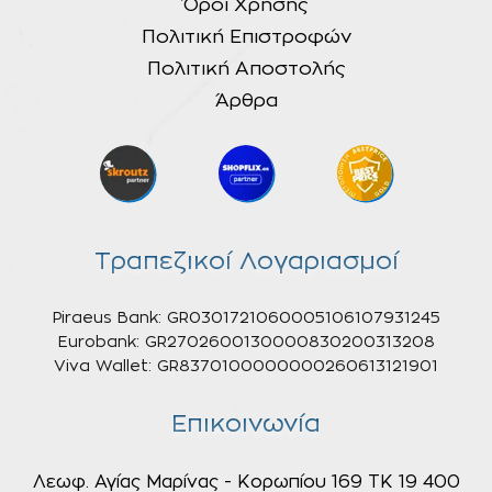
Όροι Χρήσης
Πολιτική Επιστροφών
Πολιτική Αποστολής
Άρθρα
Τραπεζικοί Λογαριασμοί
Piraeus Bank: GR0301721060005106107931245
Eurobank: GR2702600130000830200313208
Viva Wallet: GR8370100000000260613121901
Επικοινωνία
Λεωφ. Αγίας Μαρίνας - Κορωπίου 169 ΤΚ 19 400