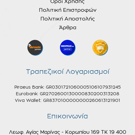
Όροι Χρήσης
Πολιτική Επιστροφών
Πολιτική Αποστολής
Άρθρα
Τραπεζικοί Λογαριασμοί
Piraeus Bank: GR0301721060005106107931245
Eurobank: GR2702600130000830200313208
Viva Wallet: GR8370100000000260613121901
Επικοινωνία
Λεωφ. Αγίας Μαρίνας - Κορωπίου 169 ΤΚ 19 400