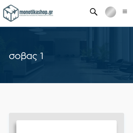
Μετάβαση
Me
σε
περιεχόμενο
σοβας 1