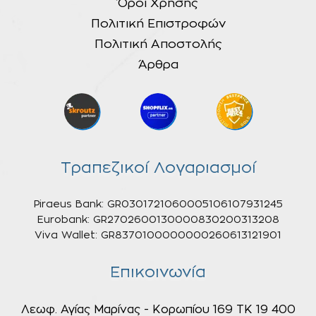
Όροι Χρήσης
Πολιτική Επιστροφών
Πολιτική Αποστολής
Άρθρα
Τραπεζικοί Λογαριασμοί
Piraeus Bank: GR0301721060005106107931245
Eurobank: GR2702600130000830200313208
Viva Wallet: GR8370100000000260613121901
Επικοινωνία
Λεωφ. Αγίας Μαρίνας - Κορωπίου 169 ΤΚ 19 400