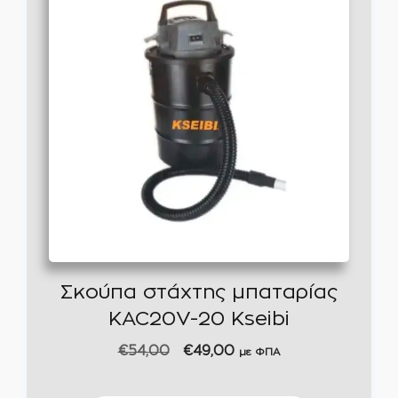
Σκούπα στάχτης μπαταρίας
KAC20V-20 Kseibi
Original
Η
€
54,00
€
49,00
με ΦΠΑ
price
τρέχουσα
was:
τιμή