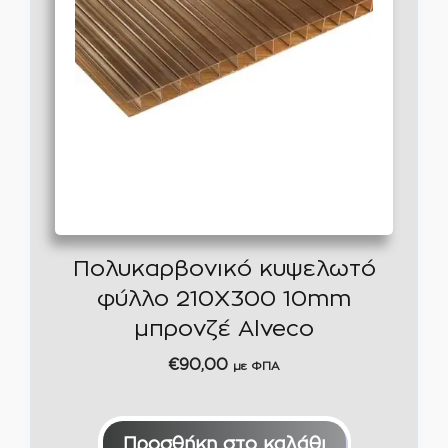
Πολυκαρβονικό κυψελωτό
φύλλο 210Χ300 10mm
μπρονζέ Alveco
€
90,00
με ΦΠΑ
Προσθήκη στο καλάθι