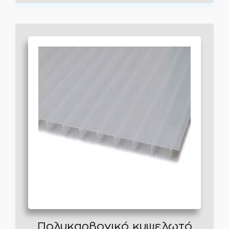
Πολυκαρβονικό κυψελωτό