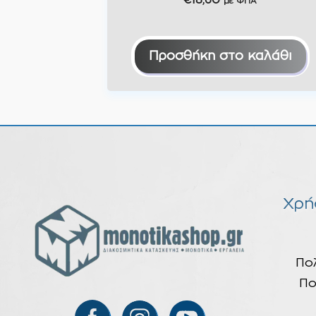
€
18,60
με ΦΠΑ
Προσθήκη στο καλάθι
Χρή
Πο
Πο