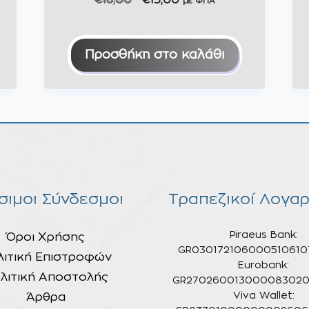
€
18,00
€
13,00
με ΦΠΑ
price
τρέχουσα
was:
τιμή
€18,00.
είναι:
Προσθήκη στο καλάθι
€13,00.
σιμοι Σύνδεσμοι
Τραπεζικοί Λογαρ
Piraeus Bank:
Όροι Χρήσης
GR030172106000510610
λιτική Επιστροφών
Eurobank:
λιτική Αποστολής
GR270260013000083020
Άρθρα
Viva Wallet: