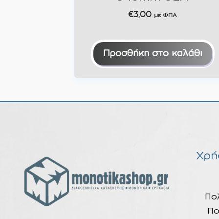
€
3,00
με ΦΠΑ
Προσθήκη στο καλάθι
Χρή
Πο
Πο