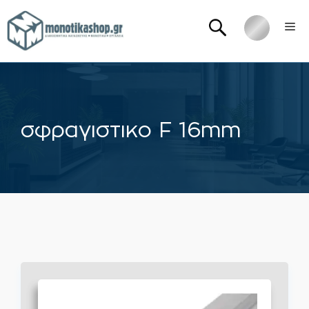
Μετάβαση
Me
σε
περιεχόμενο
σφραγιστικο F 16mm