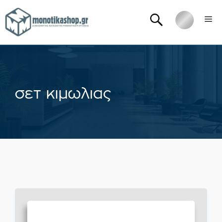
Μετάβαση
Me
σε
περιεχόμενο
σετ κιμωλιας