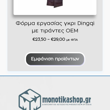
Φόρμα εργασίας γκρι Dingqi
με τιράντες OEM
Price
€
23,50
–
€
29,00
με ΦΠΑ
range:
€23,50
through
Εμφάνιση προϊόντων
€29,00