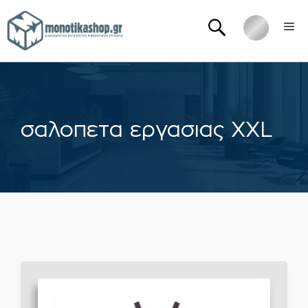
Μετάβαση
Me
σε
περιεχόμενο
σαλοπετα εργασιας XXL